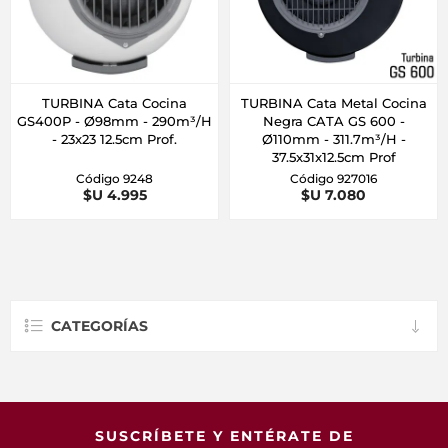
TURBINA Cata Cocina
TURBINA Cata Metal Cocina
GS400P - Ø98mm - 290m³/H
Negra CATA GS 600 -
- 23x23 12.5cm Prof.
Ø110mm - 311.7m³/H -
37.5x31x12.5cm Prof
Código 9248
Código 927016
$U 4.995
$U 7.080
CATEGORÍAS
SUSCRÍBETE Y ENTÉRATE DE