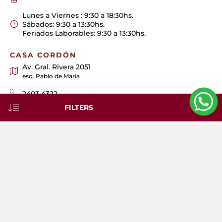
Lunes a Viernes : 9:30 a 18:30hs.
Sábados: 9:30 a 13:30hs.
Feriados Laborables: 9:30 a 13:30hs.
CASA CORDÓN
Av. Gral. Rivera 2051
esq. Pablo de María
2403 4322
FILTERS
2400 9326
092 027 469
Lunes a Viernes : 9:30 a 18:30hs.
Sábados: 9:30 a 13:30hs.
Feriados Laborables: 9:30 a 13:30hs.
Estacionamiento gratuito: Rivera 2178 entre Paullier y
Requena