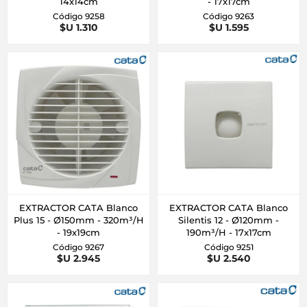
14x14cm
- 17x17cm
Código 9258
Código 9263
$U 1.310
$U 1.595
EXTRACTOR CATA Blanco
EXTRACTOR CATA Blanco
Plus 15 - Ø150mm - 320m³/H
Silentis 12 - Ø120mm -
- 19x19cm
190m³/H - 17x17cm
Código 9267
Código 9251
$U 2.945
$U 2.540