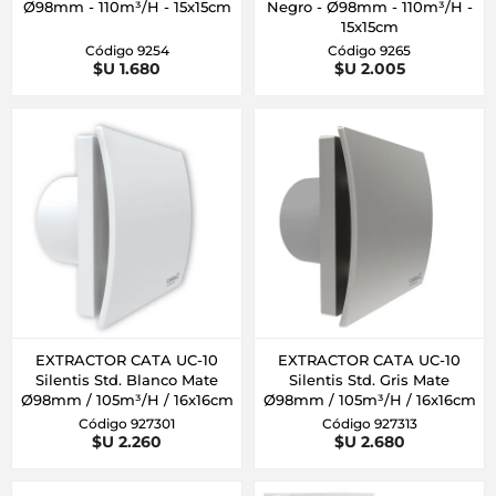
Ø98mm - 110m³/H - 15x15cm
Negro - Ø98mm - 110m³/H -
15x15cm
Código 9254
Código 9265
$U 1.680
$U 2.005
EXTRACTOR CATA UC-10
EXTRACTOR CATA UC-10
Silentis Std. Blanco Mate
Silentis Std. Gris Mate
Ø98mm / 105m³/H / 16x16cm
Ø98mm / 105m³/H / 16x16cm
Código 927301
Código 927313
$U 2.260
$U 2.680