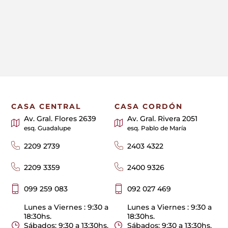
CASA CENTRAL
CASA CORDÓN
Av. Gral. Flores 2639
Av. Gral. Rivera 2051
esq. Guadalupe
esq. Pablo de María
2209 2739
2403 4322
2209 3359
2400 9326
099 259 083
092 027 469
Lunes a Viernes : 9:30 a
Lunes a Viernes : 9:30 a
18:30hs.
18:30hs.
Sábados: 9:30 a 13:30hs.
Sábados: 9:30 a 13:30hs.