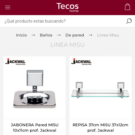
Inicio
Baños
De pared
Linea Misu
LINEA MISU
JABONERA Pared MISU
REPISA 37cm MISU 37x12cm
10x11cm prof. Jackwal
prof. Jackwal