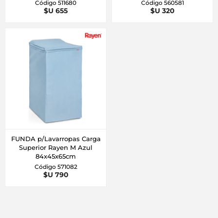
Código 511680
Código 560581
$U 655
$U 320
FUNDA p/Lavarropas Carga
Superior Rayen M Azul
84x45x65cm
Código 571082
$U 790