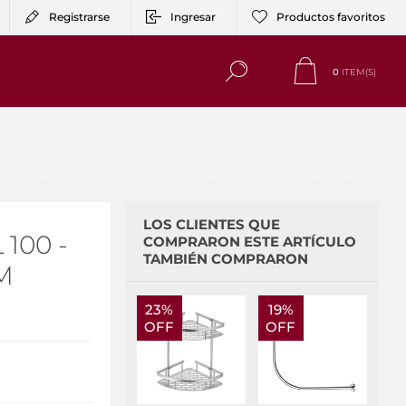
Registrarse
Ingresar
Productos favoritos
0
ITEM(S)
LOS CLIENTES QUE
100 -
COMPRARON ESTE ARTÍCULO
TAMBIÉN COMPRARON
M
23%
19%
OFF
OFF