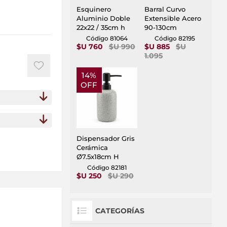
Esquinero
Barral Curvo
Aluminio Doble
Extensible Acero
22x22 / 35cm h
90-130cm
Código 81064
Código 82195
$U 760
$U 990
$U 885
$U
1.095
14%
OFF
Dispensador Gris
Cerámica
Ø7.5x18cm H
Código 82181
$U 250
$U 290
CATEGORÍAS