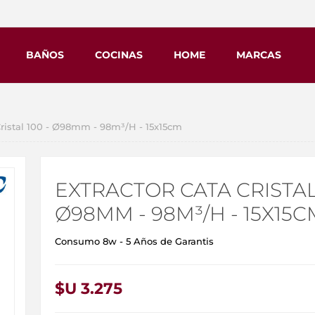
BAÑOS
COCINAS
HOME
MARCAS
stal 100 - Ø98mm - 98m³/H - 15x15cm
EXTRACTOR CATA CRISTAL 
Ø98MM - 98M³/H - 15X15C
Consumo 8w - 5 Años de Garantis
$U 3.275