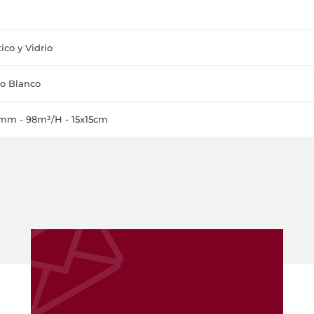
tico y Vidrio
io Blanco
m - 98m³/H - 15x15cm