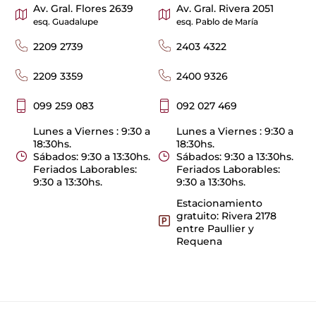
Av. Gral. Flores 2639
Av. Gral. Rivera 2051
esq. Guadalupe
esq. Pablo de María
2209 2739
2403 4322
2209 3359
2400 9326
099 259 083
092 027 469
Lunes a Viernes : 9:30 a
Lunes a Viernes : 9:30 a
18:30hs.
18:30hs.
Sábados: 9:30 a 13:30hs.
Sábados: 9:30 a 13:30hs.
Feriados Laborables:
Feriados Laborables:
9:30 a 13:30hs.
9:30 a 13:30hs.
Estacionamiento
gratuito: Rivera 2178
entre Paullier y
Requena