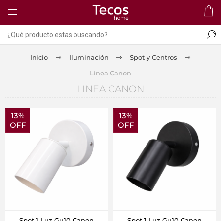
Inicio
Iluminación
Spot y Centros
Linea Canon
LINEA CANON
13%
13%
OFF
OFF
Spot 1 Luz Gu10 Canon
Spot 1 Luz Gu10 Canon