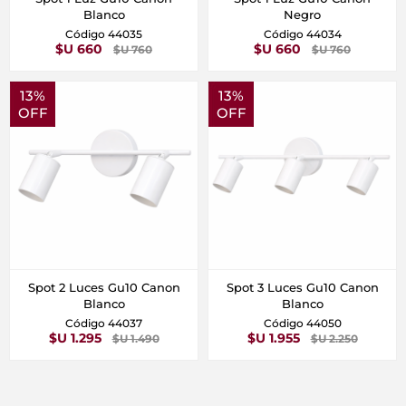
Blanco
Negro
Código 44035
Código 44034
$U 660
$U 660
$U 760
$U 760
13%
13%
OFF
OFF
Spot 2 Luces Gu10 Canon
Spot 3 Luces Gu10 Canon
Blanco
Blanco
Código 44037
Código 44050
$U 1.295
$U 1.955
$U 1.490
$U 2.250