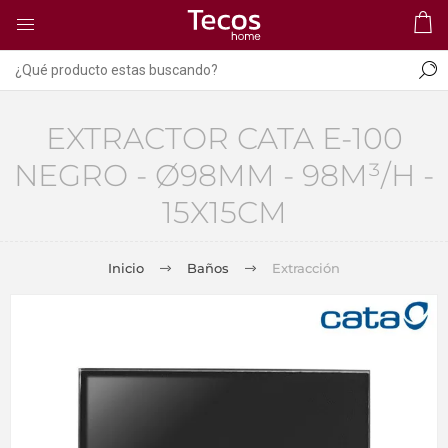
EXTRACTOR CATA E-100
NEGRO - Ø98MM - 98M³/H -
15X15CM
Inicio
Baños
Extracción