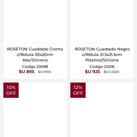
ROSETON Cuadrado Cromo
ROSETON Cuadrado Negro
c/Rotula 20x20cm
c/Rótula 21.5x21.5cm
Abs/Silicona
Plástico/Silicona
Código 20098
Código 21208
$U 895
$U 925
$U 995
$U 1.020
10%
12%
OFF
OFF