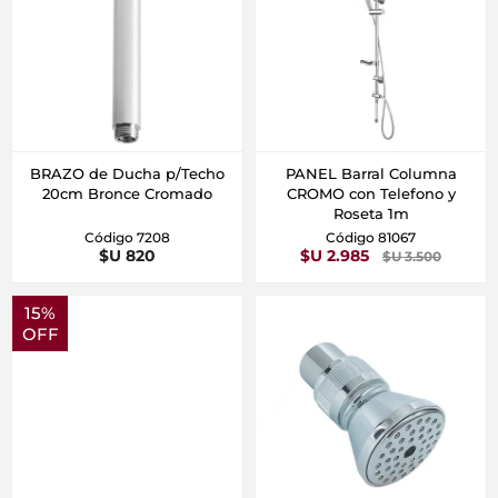
BRAZO de Ducha p/Techo
PANEL Barral Columna
20cm Bronce Cromado
CROMO con Telefono y
Roseta 1m
Código 7208
Código 81067
$U 820
$U 2.985
$U 3.500
15%
OFF