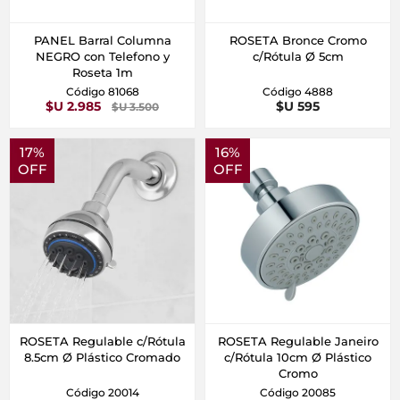
PANEL Barral Columna
ROSETA Bronce Cromo
NEGRO con Telefono y
c/Rótula Ø 5cm
Roseta 1m
Código 81068
Código 4888
$U 2.985
$U 595
$U 3.500
17%
16%
OFF
OFF
ROSETA Regulable c/Rótula
ROSETA Regulable Janeiro
8.5cm Ø Plástico Cromado
c/Rótula 10cm Ø Plástico
Cromo
Código 20014
Código 20085