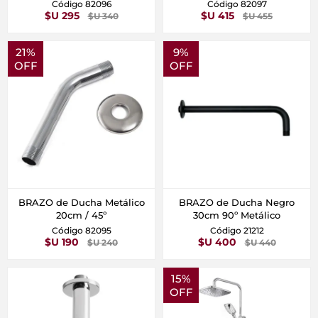
Código 82096
Código 82097
$U 295
$U 415
$U 340
$U 455
21%
9%
OFF
OFF
BRAZO de Ducha Metálico
BRAZO de Ducha Negro
20cm / 45º
30cm 90º Metálico
Código 82095
Código 21212
$U 190
$U 400
$U 240
$U 440
15%
OFF