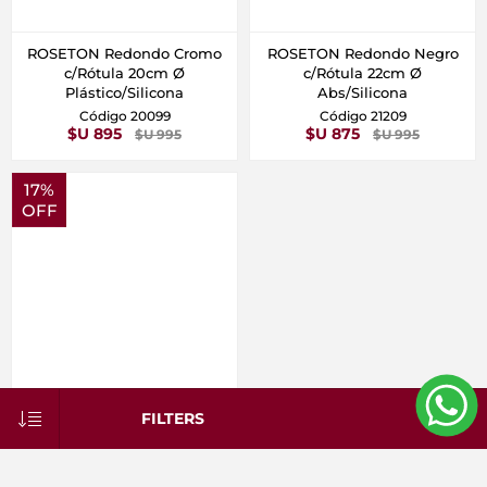
ROSETON Redondo Cromo
ROSETON Redondo Negro
c/Rótula 20cm Ø
c/Rótula 22cm Ø
Plástico/Silicona
Abs/Silicona
Código 20099
Código 21209
$U 895
$U 875
$U 995
$U 995
17%
OFF
FILTERS
Set de Roseta y Brazo
Completo ECO Plástico
Cromo
Código 82017