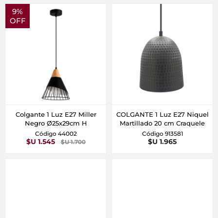
9%
OFF
Colgante 1 Luz E27 Miller
COLGANTE 1 Luz E27 Niquel
Negro Ø25x29cm H
Martillado 20 cm Craquele
Código 44002
Código 913581
$U 1.545
$U 1.965
$U 1.700