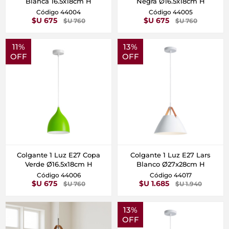
Blanca 16.5x18cm H
Negra Ø16.5x18cm H
Código 44004
Código 44005
$U 675
$U 675
$U 760
$U 760
11%
13%
OFF
OFF
Colgante 1 Luz E27 Copa
Colgante 1 Luz E27 Lars
Verde Ø16.5x18cm H
Blanco Ø27x28cm H
Código 44006
Código 44017
$U 675
$U 1.685
$U 760
$U 1.940
13%
OFF