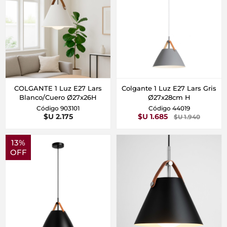
COLGANTE 1 Luz E27 Lars
Colgante 1 Luz E27 Lars Gris
Blanco/Cuero Ø27x26H
Ø27x28cm H
Código 903101
Código 44019
$U 2.175
$U 1.685
$U 1.940
13%
OFF