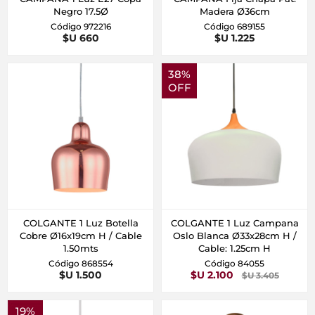
Negro 17.5Ø
Madera Ø36cm
Código 972216
Código 689155
$U 660
$U 1.225
38%
OFF
COLGANTE 1 Luz Botella
COLGANTE 1 Luz Campana
Cobre Ø16x19cm H / Cable
Oslo Blanca Ø33x28cm H /
1.50mts
Cable: 1.25cm H
Código 868554
Código 84055
$U 1.500
$U 2.100
$U 3.405
19%