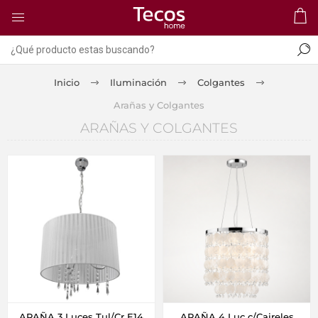
Inicio
Iluminación
Colgantes
Arañas y Colgantes
ARAÑAS Y COLGANTES
ARAÑA 3 Luces Tul/Cr E14
ARAÑA 4 Luc c/Caireles