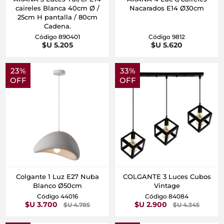
caireles Blanca 40cm Ø /
Nacarados E14 Ø30cm
25cm H pantalla / 80cm
Cadena.
Código 890401
Código 9812
$U 5.205
$U 5.620
23%
33%
OFF
OFF
Colgante 1 Luz E27 Nuba
COLGANTE 3 Luces Cubos
Blanco Ø50cm
Vintage
Código 44016
Código 84084
$U 3.700
$U 2.900
$U 4.785
$U 4.345