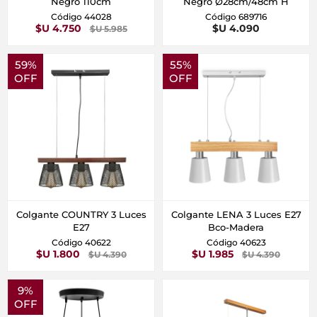
Negro 110cm
Negro Ø28cm/48cm H
Código 44028
Código 689716
$U 4.750
$U 4.090
$U 5.985
59%
55%
OFF
OFF
Colgante COUNTRY 3 Luces
Colgante LENA 3 Luces E27
E27
Bco-Madera
Código 40622
Código 40623
$U 1.800
$U 1.985
$U 4.390
$U 4.390
9%
OFF