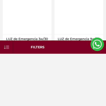
LUZ de Emergencia 3w/30
LUZ de Emergencia 9w/90
Leds Frío Vivion
Leds Frío Vivion
FILTERS
Código 994699
Código 994399
$U 970
$U 1.555