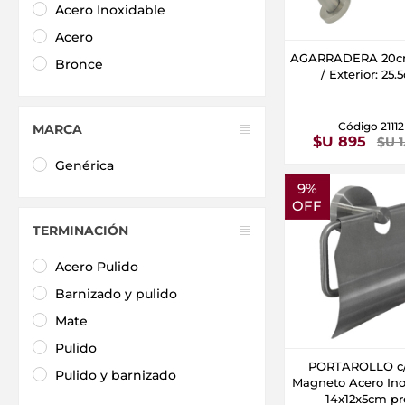
Acero Inoxidable
Acero
AGARRADERA 20c
Bronce
/ Exterior: 25
Código 21112
MARCA
$U 895
$U 1
Genérica
9%
OFF
TERMINACIÓN
Acero Pulido
Barnizado y pulido
Mate
Pulido
PORTAROLLO c/
Pulido y barnizado
Magneto Acero Ino
14x12x5cm pr