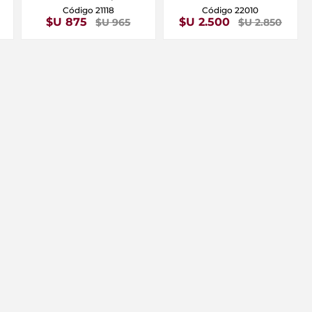
Código 21118
Código 22010
$U 875
$U 2.500
$U 965
$U 2.850