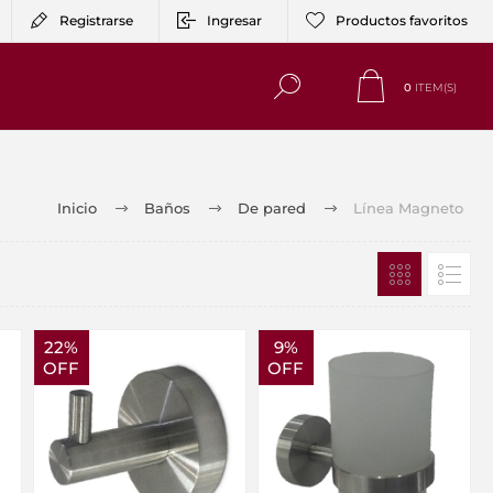
Registrarse
Ingresar
Productos favoritos
0
ITEM(S)
Inicio
Baños
De pared
Línea Magneto
22%
9%
OFF
OFF