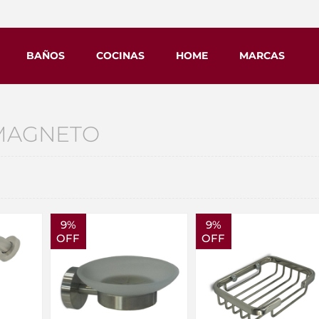
BAÑOS
COCINAS
HOME
MARCAS
 MAGNETO
9%
9%
OFF
OFF