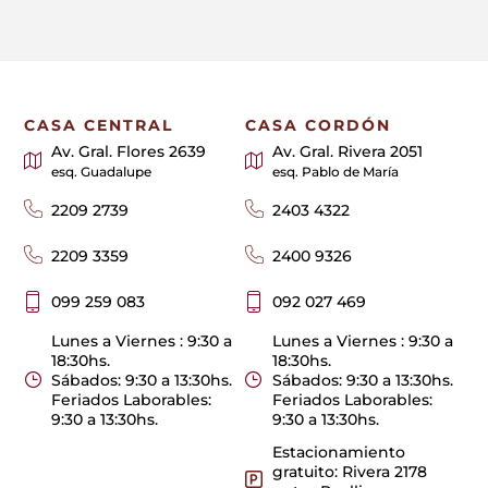
CASA CENTRAL
CASA CORDÓN
Av. Gral. Flores 2639
Av. Gral. Rivera 2051
esq. Guadalupe
esq. Pablo de María
2209 2739
2403 4322
2209 3359
2400 9326
099 259 083
092 027 469
Lunes a Viernes : 9:30 a
Lunes a Viernes : 9:30 a
18:30hs.
18:30hs.
Sábados: 9:30 a 13:30hs.
Sábados: 9:30 a 13:30hs.
Feriados Laborables:
Feriados Laborables:
9:30 a 13:30hs.
9:30 a 13:30hs.
Estacionamiento
gratuito: Rivera 2178