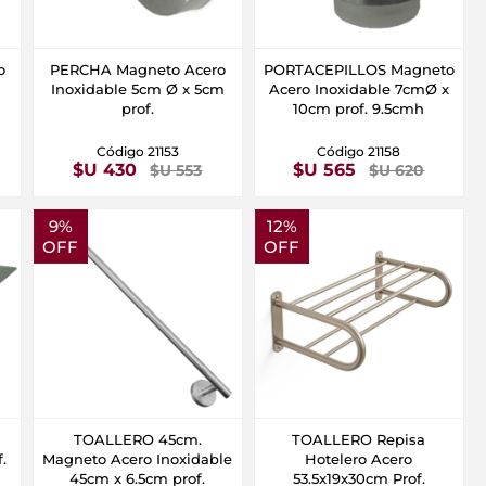
o
PERCHA Magneto Acero
PORTACEPILLOS Magneto
Inoxidable 5cm Ø x 5cm
Acero Inoxidable 7cmØ x
prof.
10cm prof. 9.5cmh
Código 21153
Código 21158
$U 430
$U 565
$U 553
$U 620
9%
12%
OFF
OFF
o
TOALLERO 45cm.
TOALLERO Repisa
.
Magneto Acero Inoxidable
Hotelero Acero
45cm x 6.5cm prof.
53.5x19x30cm Prof.