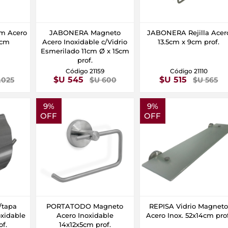
m Acero
JABONERA Magneto
JABONERA Rejilla Acer
.5cm
Acero Inoxidable c/Vidrio
13.5cm x 9cm prof.
Esmerilado 11cm Ø x 15cm
prof.
Código 21159
Código 21110
$U 545
$U 515
.025
$U 600
$U 565
9%
9%
OFF
OFF
tapa
PORTATODO Magneto
REPISA Vidrio Magnet
xidable
Acero Inoxidable
Acero Inox. 52x14cm prof
of.
14x12x5cm prof.