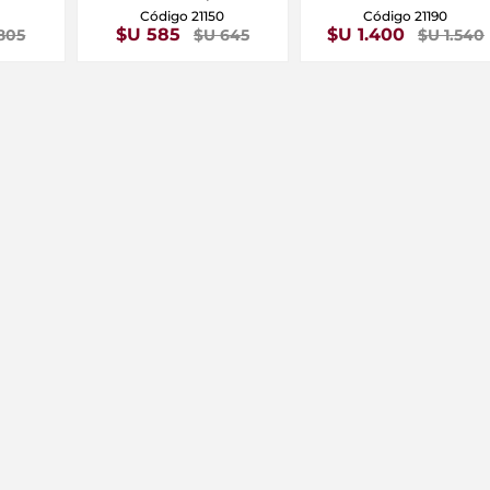
Código 21150
Código 21190
$U 585
$U 1.400
805
$U 645
$U 1.540