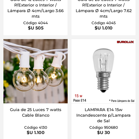
P/Exterior o Interior /
P/Exterior o Interior /
Lámpara Ø 4cm/Largo 3.66
Lámpara Ø 4cm/Largo 7.62
mts
mts
Código 4044
Código 4045
$U 505
$U 1.010
Guia de 25 Luces 7 watts
LAMPARA E14 15w
Cable Blanco
Incandescente p/Lampara
de Sal
Código 4130
Código 950680
$U 1.100
$U 30