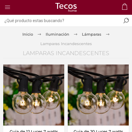
Inicio
Iluminación
Lámparas
Lamparas Incandescentes
LAMPARAS INCANDESCENTES
Guia de 12 Luces 7 watts
Guia de 20 Luces 7 watts