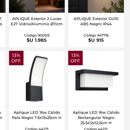
7
APLIQUE Exterior 2 Luces
APLIQUE Exterior GU10
io
E27 Vidrio/Aluminio Ø11cm
ABS Negro IP44
Código 900513
Código 947716
$U 1.985
$U 915
13%
13%
OFF
OFF
o
Aplique LED 16w Cálido
Aplique LED 16w Cálido
cm
Pala Negro 7.5x13x25cm H
Rectangular Negro
25.5x12x12.5cm H
Código 44213
Código 44212