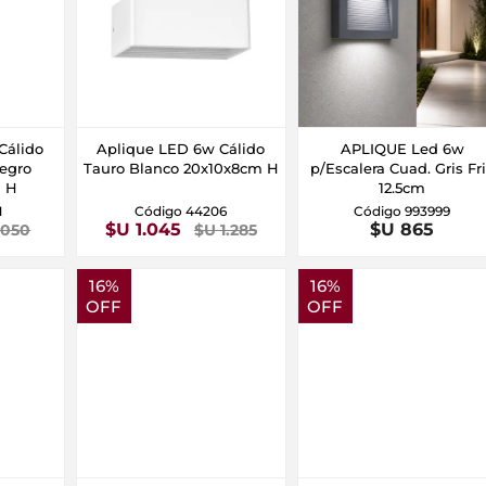
Cálido
Aplique LED 6w Cálido
APLIQUE Led 6w
Negro
Tauro Blanco 20x10x8cm H
p/Escalera Cuad. Gris Fr
m H
12.5cm
1
Código 44206
Código 993999
$U 1.045
$U 865
.050
$U 1.285
16%
16%
OFF
OFF