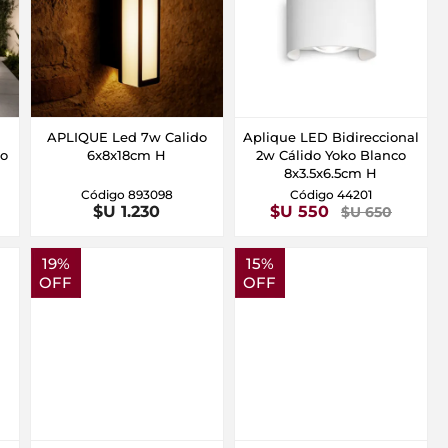
APLIQUE Led 7w Calido
Aplique LED Bidireccional
io
6x8x18cm H
2w Cálido Yoko Blanco
8x3.5x6.5cm H
Código 893098
Código 44201
$U 1.230
$U 550
$U 650
19%
15%
OFF
OFF