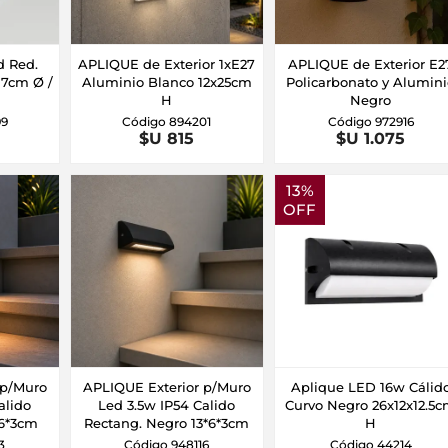
d Red.
APLIQUE de Exterior 1xE27
APLIQUE de Exterior E2
17cm Ø /
Aluminio Blanco 12x25cm
Policarbonato y Alumin
H
Negro
99
Código 894201
Código 972916
$U 815
$U 1.075
13%
OFF
 p/Muro
APLIQUE Exterior p/Muro
Aplique LED 16w Cálid
alido
Led 3.5w IP54 Calido
Curvo Negro 26x12x12.5
*6*3cm
Rectang. Negro 13*6*3cm
H
3
Código 948116
Código 44214