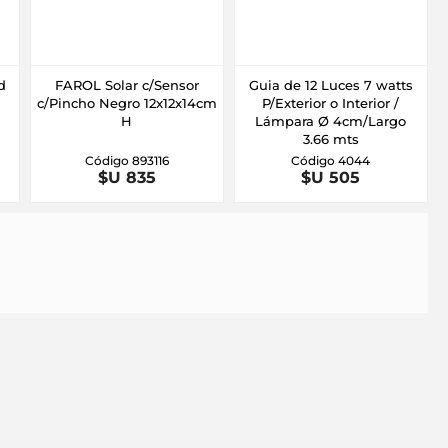
d
FAROL Solar c/Sensor
Guia de 12 Luces 7 watts
c/Pincho Negro 12x12x14cm
P/Exterior o Interior /
H
Lámpara Ø 4cm/Largo
3.66 mts
Código 893116
Código 4044
$U 835
$U 505