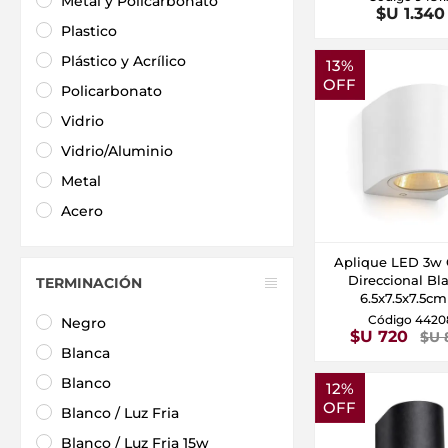
Metal y Policarbonato
$U 1.340
Plastico
Plástico y Acrílico
13%
OFF
Policarbonato
Vidrio
Vidrio/Aluminio
Metal
Acero
Aplique LED 3w 
Direccional Bl
TERMINACIÓN
6.5x7.5x7.5c
Código 4420
Negro
$U 720
$U 
Blanca
Blanco
12%
OFF
Blanco / Luz Fria
Blanco / Luz Fria 15w