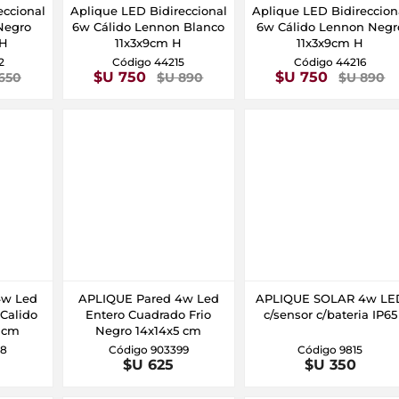
eccional
Aplique LED Bidireccional
Aplique LED Bidireccion
Negro
6w Cálido Lennon Blanco
6w Cálido Lennon Negr
 H
11x3x9cm H
11x3x9cm H
2
Código 44215
Código 44216
$U 750
$U 750
650
$U 890
$U 890
4w Led
APLIQUE Pared 4w Led
APLIQUE SOLAR 4w LE
Calido
Entero Cuadrado Frio
c/sensor c/bateria IP65
5 cm
Negro 14x14x5 cm
98
Código 903399
Código 9815
$U 625
$U 350