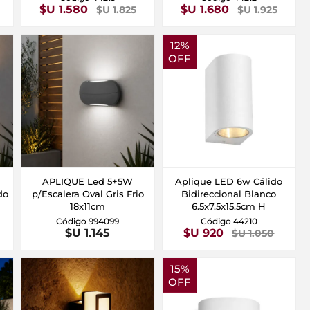
$U 1.580
$U 1.680
$U 1.825
$U 1.925
12%
OFF
APLIQUE Led 5+5W
Aplique LED 6w Cálido
do
p/Escalera Oval Gris Frio
Bidireccional Blanco
18x11cm
6.5x7.5x15.5cm H
Código 994099
Código 44210
$U 1.145
$U 920
$U 1.050
15%
OFF