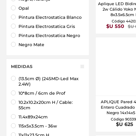
Aplique LED Bidir
Opal
2w Cálido Yoko 
8x3.5x6.5cm
Pintura Electrostatica Blanco
Código 4420
$U 550
Pintura Electrostatica Gris
$U 
Pintura Electrostatica Negro
Negro Mate
MEDIDAS
(13.5cm Ø) (24SMD-Led Max
2.4W)
10*8cm / 6cm de Prof
APLIQUE Pared 
10.2x10.2x20cm H / Cable:
Entero Cuadrado 
55cm
Negro 14x14x
11.4x89x24cm
Código 9033
$U 625
115x5x3.5cm - 36w
11x11x23.5cm H