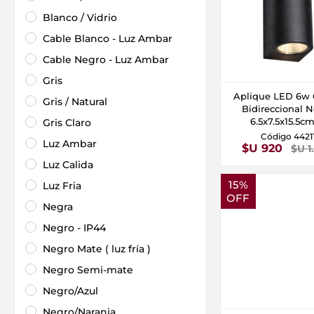
Blanco / Vidrio
Cable Blanco - Luz Ambar
Cable Negro - Luz Ambar
Gris
Aplique LED 6w 
Gris / Natural
Bidireccional 
6.5x7.5x15.5c
Gris Claro
Código 4421
Luz Ambar
$U 920
$U 1
Luz Calida
15%
Luz Fria
OFF
Negra
Negro - IP44
Negro Mate ( luz fría )
Negro Semi-mate
Negro/Azul
Negro/Naranja