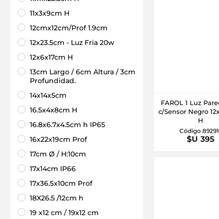
11x3x9cm H
12cmx12cm/Prof 1.9cm
12x23.5cm - Luz Fria 20w
12x6x17cm H
13cm Largo / 6cm Altura / 3cm
Profundidad.
14x14x5cm
FAROL 1 Luz Pare
16.5x4x8cm H
c/Sensor Negro 12
H
16.8x6.7x4.5cm h IP65
Código 89291
$U 395
16x22x19cm Prof
17cm Ø / H:10cm
17x14cm IP66
17x36.5x10cm Prof
18X26.5 /12cm h
19 x12 cm / 19x12 cm