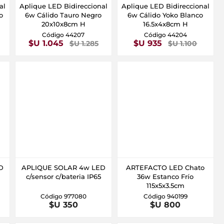
al
Aplique LED Bidireccional
Aplique LED Bidireccional
o
6w Cálido Tauro Negro
6w Cálido Yoko Blanco
20x10x8cm H
16.5x4x8cm H
Código 44207
Código 44204
$U 1.045
$U 935
$U 1.285
$U 1.100
D
APLIQUE SOLAR 4w LED
ARTEFACTO LED Chato
c/sensor c/bateria IP65
36w Estanco Frío
115x5x3.5cm
Código 977080
Código 940199
$U 350
$U 800