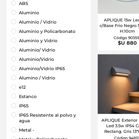
ABS
Aluminio
APLIQUE 15w Le
Aluminio / Vidrio
c/Base Frio Negro 
Aluminio y Policarbonato
H:10cm
Código 9035
Aluminio y Vidrio
$U 880
Aluminio/ Vidrio
Aluminio/Vidrio
Aluminio/Vidrio IP65
Alumino / Vidrio
e12
Estanco
IP65
IP65 Resistente al polvo y
APLIQUE Exterior
agua
Led 3.5w IP54 C
Metal -
Rectang. Gris 13
Código 94811