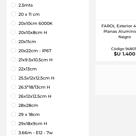
2.5mts
20 x 11 cm
20x10cm 6000K
FAROL Exterior 4
Planas Alumini
20x10x8cm H
Negro
20x11cm
Código 9480
20x22cm - IP67
$U 1.400
21x9.5x10.5cm H
22x13cm
25.5x12x12.5cm H
26.5*18/13cm H
26x12x12.5cm H
28x28cm
29 x 18cm
29x18x9cm H
3.66m - E12 - 7w