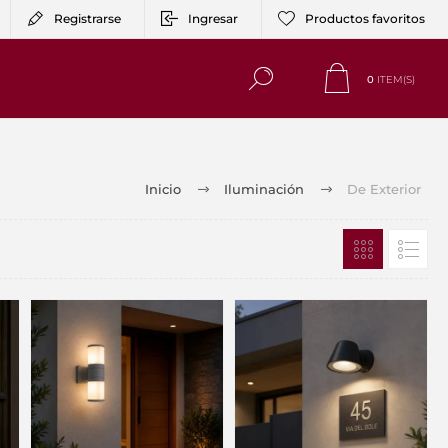
Registrarse
Ingresar
Productos favoritos
0
ITEM(S)
Inicio
Iluminación
De Exterior