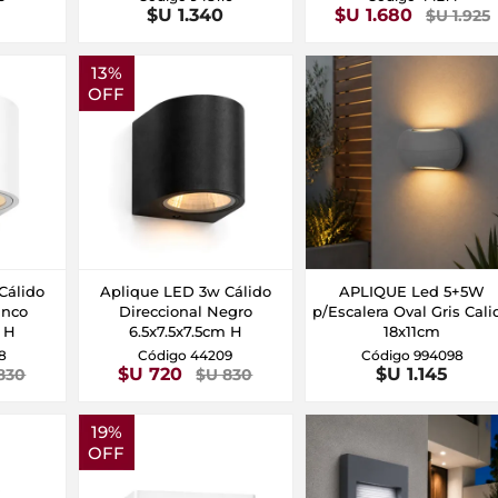
$U 1.340
$U 1.680
$U 1.925
13%
OFF
Cálido
Aplique LED 3w Cálido
APLIQUE Led 5+5W
anco
Direccional Negro
p/Escalera Oval Gris Cali
m H
6.5x7.5x7.5cm H
18x11cm
8
Código 44209
Código 994098
$U 720
$U 1.145
830
$U 830
19%
OFF