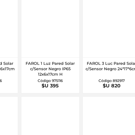
d Solar
FAROL 1 Luz Pared Solar
FAROL 3 Luc Pared Sola
x6x17cm
c/Sensor Negro IP65
c/Sensor Negro 24*17*6
12x6x17cm H
6
Código 975116
Código 892917
$U 395
$U 820