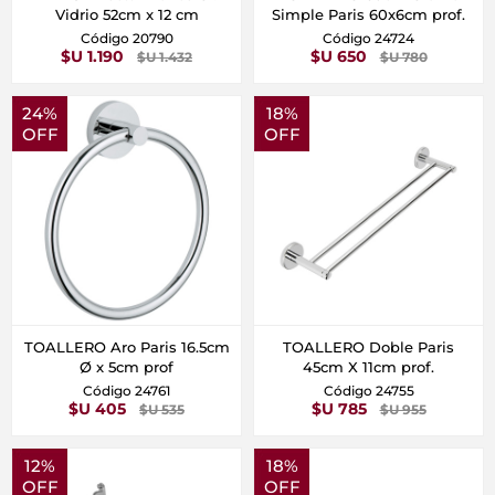
Vidrio 52cm x 12 cm
Simple Paris 60x6cm prof.
Código 20790
Código 24724
$U 1.190
$U 650
$U 1.432
$U 780
24%
18%
OFF
OFF
TOALLERO Aro Paris 16.5cm
TOALLERO Doble Paris
Ø x 5cm prof
45cm X 11cm prof.
Código 24761
Código 24755
$U 405
$U 785
$U 535
$U 955
12%
18%
OFF
OFF