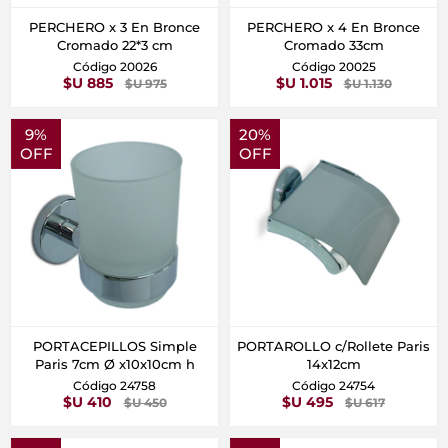
PERCHERO x 3 En Bronce
PERCHERO x 4 En Bronce
Cromado 22*3 cm
Cromado 33cm
Código 20026
Código 20025
$U 885
$U 1.015
$U 975
$U 1.130
9%
20%
OFF
OFF
PORTACEPILLOS Simple
PORTAROLLO c/Rollete Paris
Paris 7cm Ø x10x10cm h
14x12cm
Código 24758
Código 24754
$U 410
$U 495
$U 450
$U 617