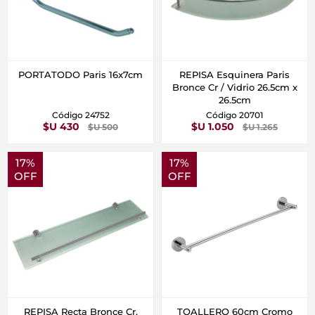
PORTATODO Paris 16x7cm
REPISA Esquinera Paris
Bronce Cr / Vidrio 26.5cm x
26.5cm
Código 24752
Código 20701
$U 430
$U 1.050
$U 500
$U 1.265
17%
17%
OFF
OFF
REPISA Recta Bronce Cr.
TOALLERO 60cm Cromo