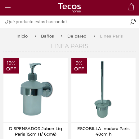
Inicio
Baños
De pared
Linea Paris
LINEA PARIS
19%
9%
OFF
OFF
DISPENSADOR Jabon Liq
ESCOBILLA Inodoro Paris
Paris 15cm H/ 6cmØ
40cm h