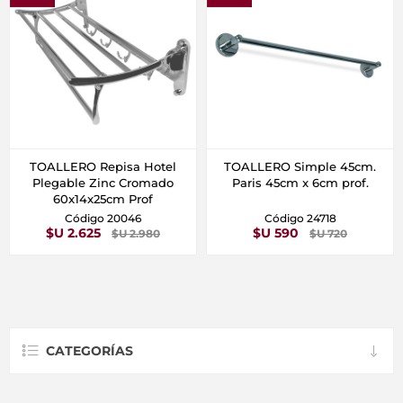
TOALLERO Repisa Hotel
TOALLERO Simple 45cm.
Plegable Zinc Cromado
Paris 45cm x 6cm prof.
60x14x25cm Prof
Código 20046
Código 24718
$U 2.625
$U 590
$U 2.980
$U 720
CATEGORÍAS