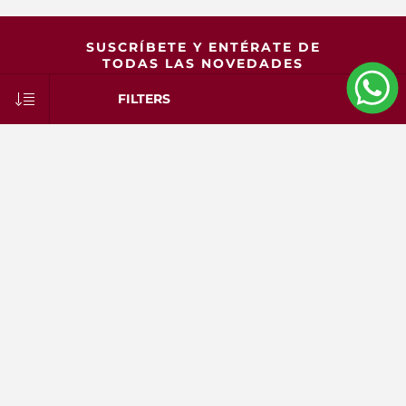
SUSCRÍBETE Y ENTÉRATE DE
TODAS LAS NOVEDADES
FILTERS
SUBSCRIBE
CASA CENTRAL
Av. Gral. Flores 2639
esq. Guadalupe
2209 2739