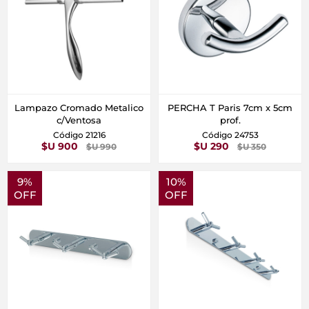
Lampazo Cromado Metalico
PERCHA T Paris 7cm x 5cm
c/Ventosa
prof.
Código 21216
Código 24753
$U 900
$U 290
$U 990
$U 350
9%
10%
OFF
OFF