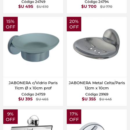
Código 24749
Código 24794
$U 495
$U 700
$U 610
$U 770
15%
20%
OFF
OFF
JABONERA c/Vidrio Paris
JABONERA Metal Celta/Paris
11cm Ø x 10cm prof
12cm x 10cm
Código 24759
Código 29169
$U 395
$U 355
$U 465
$U 445
9%
17%
OFF
OFF