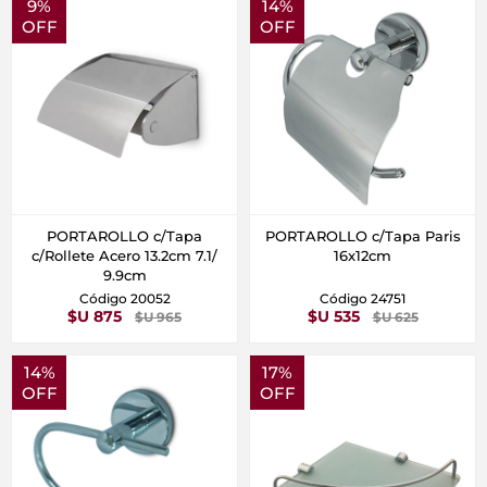
9%
14%
OFF
OFF
PORTAROLLO c/Tapa
PORTAROLLO c/Tapa Paris
c/Rollete Acero 13.2cm 7.1/
16x12cm
9.9cm
Código 20052
Código 24751
$U 875
$U 535
$U 965
$U 625
14%
17%
OFF
OFF