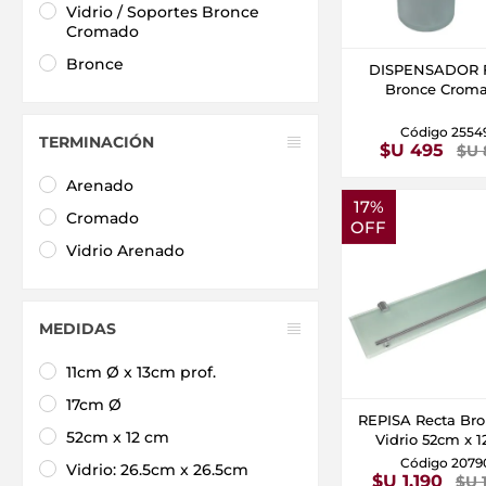
Vidrio / Soportes Bronce
Cromado
Bronce
DISPENSADOR 
Bronce Crom
Código 2554
TERMINACIÓN
$U 495
$U 
Arenado
17%
Cromado
OFF
Vidrio Arenado
MEDIDAS
11cm Ø x 13cm prof.
17cm Ø
REPISA Recta Bro
52cm x 12 cm
Vidrio 52cm x 
Código 2079
Vidrio: 26.5cm x 26.5cm
$U 1.190
$U 