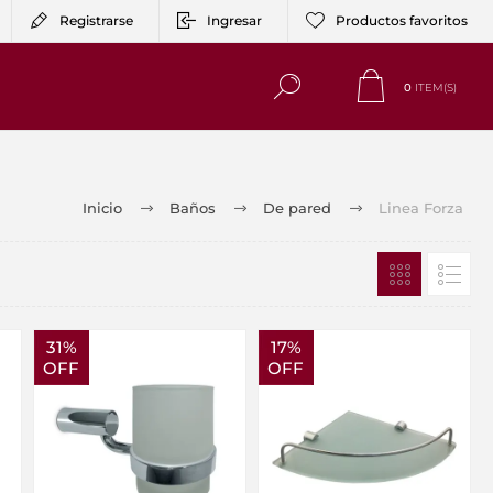
Registrarse
Ingresar
Productos favoritos
0
ITEM(S)
Inicio
Baños
De pared
Linea Forza
31%
17%
OFF
OFF