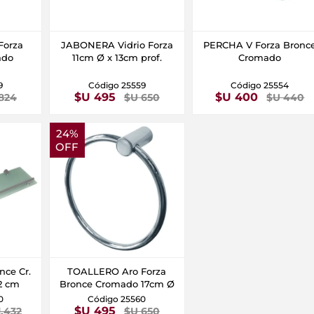
Forza
JABONERA Vidrio Forza
PERCHA V Forza Bronc
ado
11cm Ø x 13cm prof.
Cromado
9
Código 25559
Código 25554
$U 495
$U 400
824
$U 650
$U 440
24%
OFF
nce Cr.
TOALLERO Aro Forza
12 cm
Bronce Cromado 17cm Ø
0
Código 25560
$U 495
1.432
$U 650