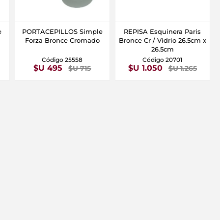
e
PORTACEPILLOS Simple
REPISA Esquinera Paris
Forza Bronce Cromado
Bronce Cr / Vidrio 26.5cm x
26.5cm
Código 25558
Código 20701
$U 495
$U 1.050
$U 715
$U 1.265