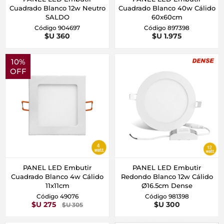
Cuadrado Blanco 12w Neutro
Cuadrado Blanco 40w Cálido
SALDO
60x60cm
Código 904697
Código 897398
$U 360
$U 1.975
10%
OFF
PANEL LED Embutir
PANEL LED Embutir
Cuadrado Blanco 4w Cálido
Redondo Blanco 12w Cálido
11x11cm
Ø16.5cm Dense
Código 49076
Código 981398
$U 275
$U 300
$U 305