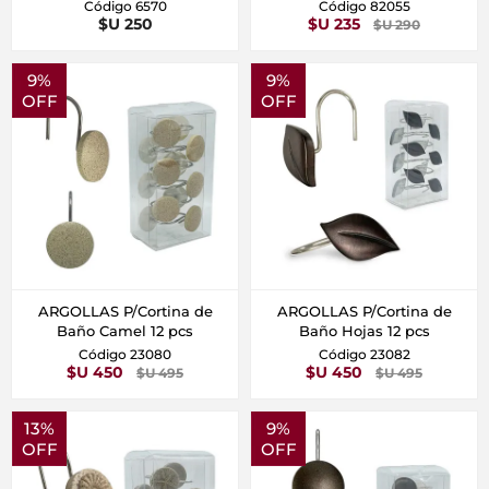
Código 6570
Código 82055
$U 250
$U 235
$U 290
9%
9%
OFF
OFF
ARGOLLAS P/Cortina de
ARGOLLAS P/Cortina de
Baño Camel 12 pcs
Baño Hojas 12 pcs
Código 23080
Código 23082
$U 450
$U 450
$U 495
$U 495
13%
9%
OFF
OFF