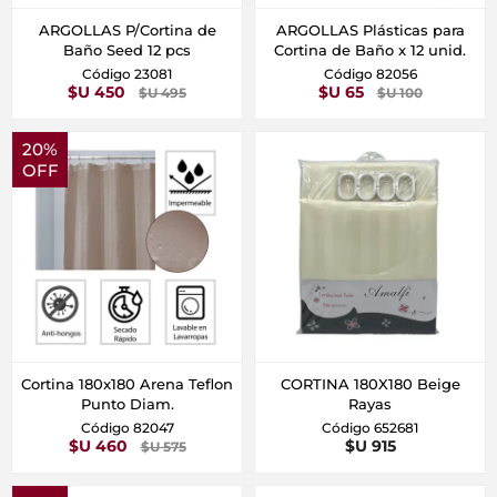
ARGOLLAS P/Cortina de
ARGOLLAS Plásticas para
Baño Seed 12 pcs
Cortina de Baño x 12 unid.
Código 23081
Código 82056
$U 450
$U 65
$U 495
$U 100
20%
OFF
Cortina 180x180 Arena Teflon
CORTINA 180X180 Beige
Punto Diam.
Rayas
Código 82047
Código 652681
$U 460
$U 915
$U 575