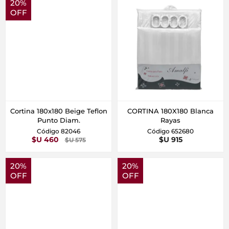
20%
OFF
Cortina 180x180 Beige Teflon
CORTINA 180X180 Blanca
Punto Diam.
Rayas
Código 82046
Código 652680
$U 460
$U 915
$U 575
20%
20%
OFF
OFF