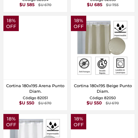
$U 585
$U 685
$U 670
$U 755
18%
18%
OFF
OFF
Cortina 180x195 Arena Punto
Cortina 180x195 Beige Punto
Diam.
Diam.
Código 82051
Código 82050
$U 550
$U 550
$U 670
$U 670
18%
18%
OFF
OFF