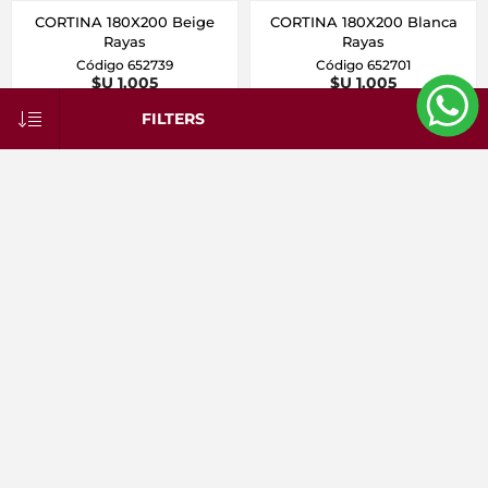
CORTINA 180X200 Beige
CORTINA 180X200 Blanca
Rayas
Rayas
Código 652739
Código 652701
$U 1.005
$U 1.005
FILTERS
CORTINA Beige 1.80mts
CORTINA Blanca 1.80mts
c/punt. c/forro 100%Pol
c/punt. c/forro 100%Pol
Código 650839
Código 650801
$U 1.305
$U 1.305
25%