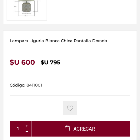
Lampara Liguria Blanca Chica Pantalla Dorada
$U 600
$U 795
Código:
8411001
AGREGAR