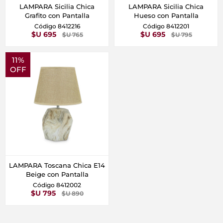
LAMPARA Sicilia Chica
LAMPARA Sicilia Chica
Grafito con Pantalla
Hueso con Pantalla
Código 8412216
Código 8412201
$U 695
$U 695
$U 765
$U 795
11%
OFF
LAMPARA Toscana Chica E14
Beige con Pantalla
Código 8412002
$U 795
$U 890