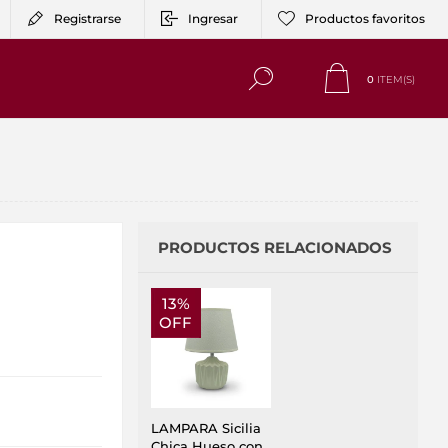
Registrarse
Ingresar
Productos favoritos
0
ITEM(S)
PRODUCTOS RELACIONADOS
13%
OFF
LAMPARA Sicilia
Chica Hueso con