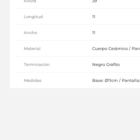
Altura
29
Longitud
11
Ancho
11
Material
Cuerpo Cerámico / Pant
Terminación
Negro Grafito
Medidas
Base: Ø11cm / Pantalla