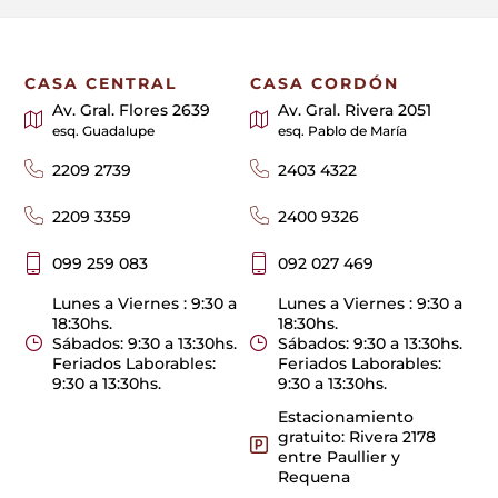
CASA CENTRAL
CASA CORDÓN
Av. Gral. Flores 2639
Av. Gral. Rivera 2051
esq. Guadalupe
esq. Pablo de María
2209 2739
2403 4322
2209 3359
2400 9326
099 259 083
092 027 469
Lunes a Viernes : 9:30 a
Lunes a Viernes : 9:30 a
18:30hs.
18:30hs.
Sábados: 9:30 a 13:30hs.
Sábados: 9:30 a 13:30hs.
Feriados Laborables:
Feriados Laborables:
9:30 a 13:30hs.
9:30 a 13:30hs.
Estacionamiento
gratuito: Rivera 2178
entre Paullier y
Requena