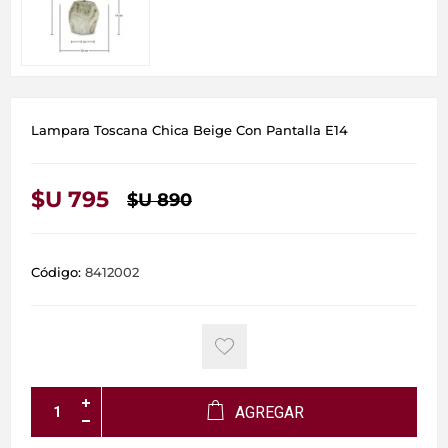
Lampara Toscana Chica Beige Con Pantalla E14
$U 795
$U 890
Código:
8412002
AGREGAR