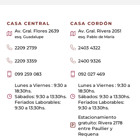
CASA CENTRAL
CASA CORDÓN
Av. Gral. Flores 2639
Av. Gral. Rivera 2051
esq. Guadalupe
esq. Pablo de María
2209 2739
2403 4322
2209 3359
2400 9326
099 259 083
092 027 469
Lunes a Viernes : 9:30 a
Lunes a Viernes : 9:30 a
18:30hs.
18:30hs.
Sábados: 9:30 a 13:30hs.
Sábados: 9:30 a 13:30hs.
Feriados Laborables:
Feriados Laborables:
9:30 a 13:30hs.
9:30 a 13:30hs.
Estacionamiento
gratuito: Rivera 2178
entre Paullier y
Requena