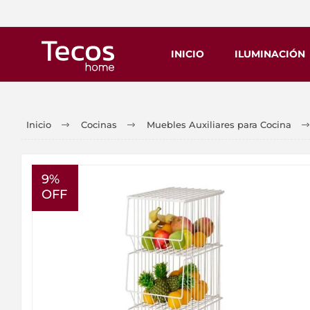
INICIO
ILUMINACIÓN
Inicio
Cocinas
Muebles Auxiliares para Cocina
9%
OFF