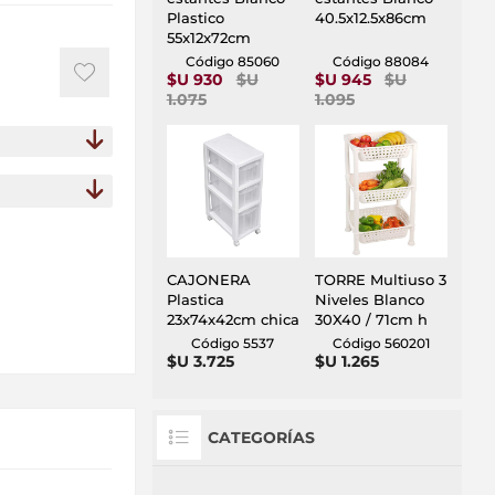
Plastico
40.5x12.5x86cm
55x12x72cm
Código 85060
Código 88084
$U 930
$U
$U 945
$U
1.075
1.095
CAJONERA
TORRE Multiuso 3
Plastica
Niveles Blanco
23x74x42cm chica
30X40 / 71cm h
Código 5537
Código 560201
$U 3.725
$U 1.265
CATEGORÍAS