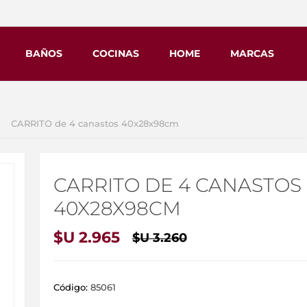
BAÑOS
COCINAS
HOME
MARCAS
CARRITO de 4 canastos 40x28x98cm
CARRITO DE 4 CANASTOS
40X28X98CM
$U 2.965
$U 3.260
Código:
85061