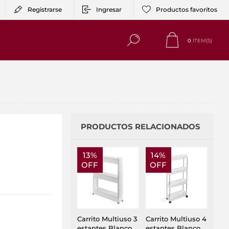
Registrarse
Ingresar
Productos favoritos
0
ITEM(S)
PRODUCTOS RELACIONADOS
13%
14%
OFF
OFF
Carrito Multiuso 3
Carrito Multiuso 4
estantes Blanco
estantes Blanco