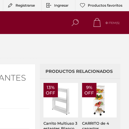
Registrarse
Ingresar
Productos favoritos
0
ITEM(S)
PRODUCTOS RELACIONADOS
TANTES
13%
9%
OFF
OFF
Carrito Multiuso 3
CARRITO de 4
estantes Blanco
canastos