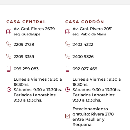
CASA CENTRAL
CASA CORDÓN
Av. Gral. Flores 2639
Av. Gral. Rivera 2051
esq. Guadalupe
esq. Pablo de María
2209 2739
2403 4322
2209 3359
2400 9326
099 259 083
092 027 469
Lunes a Viernes : 9:30 a
Lunes a Viernes : 9:30 a
18:30hs.
18:30hs.
Sábados: 9:30 a 13:30hs.
Sábados: 9:30 a 13:30hs.
Feriados Laborables:
Feriados Laborables:
9:30 a 13:30hs.
9:30 a 13:30hs.
Estacionamiento
gratuito: Rivera 2178
entre Paullier y
Requena