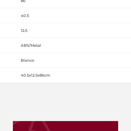
86
40.5
12.5
ABS/Metal
Blanco
40.5x12.5x86cm