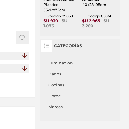
Plastico
40x28x98cm
55x12x72cm
Código 85060
Código 85061
$U 930
$U
$U 2.965
$U
1.075
3.260
CATEGORÍAS
Iluminación
Baños
Cocinas
Home
Marcas