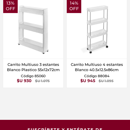
13%
14%
OFF
OFF
Carrito Multiuso 3 estantes
Carrito Multiuso 4 estantes
Blanco Plastico 55x12x72cm
Blanco 40.5x12.5x86cm
Código 85060
Código 88084
$U 930
$U 945
$U 1.075
$U 1.095
SUSCRÍBETE Y ENTÉRATE DE