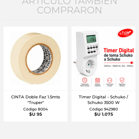
ARTÍCULO TAMBIÉN
COMPRARON
CINTA Doble Faz 1.5mts
Timer Digital - Schuko /
"Truper"
Schuko 3500 W
Código 8004
Código 942980
$U 95
$U 1.075