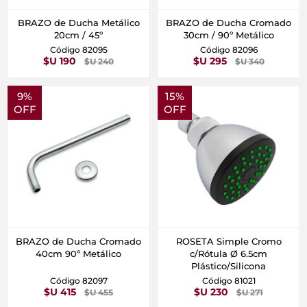
BRAZO de Ducha Metálico
BRAZO de Ducha Cromado
20cm / 45º
30cm / 90º Metálico
Código 82095
Código 82096
$U 190
$U 295
$U 240
$U 340
9%
15%
OFF
OFF
BRAZO de Ducha Cromado
ROSETA Simple Cromo
40cm 90º Metálico
c/Rótula Ø 6.5cm
Plástico/Silicona
Código 82097
Código 81021
$U 415
$U 230
$U 455
$U 271