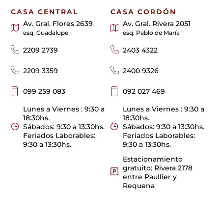
CASA CENTRAL
CASA CORDÓN
Av. Gral. Flores 2639
Av. Gral. Rivera 2051
esq. Guadalupe
esq. Pablo de María
2209 2739
2403 4322
2209 3359
2400 9326
099 259 083
092 027 469
Lunes a Viernes : 9:30 a
Lunes a Viernes : 9:30 a
18:30hs.
18:30hs.
Sábados: 9:30 a 13:30hs.
Sábados: 9:30 a 13:30hs.
Feriados Laborables:
Feriados Laborables:
9:30 a 13:30hs.
9:30 a 13:30hs.
Estacionamiento
gratuito: Rivera 2178
entre Paullier y
Requena