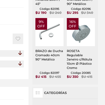
45º
90º Metálico
Código 82095
Código 82096
$U 190
$U 240
$U 295
$U 340
9%
16%
OFF
OFF
BRAZO de Ducha
ROSETA
Cromado 40cm
Regulable
90º Metálico
Janeiro c/Rótula
10cm Ø Plástico
Cromo
Código 82097
Código 20085
$U 415
$U 455
$U 350
$U 415
CATEGORÍAS