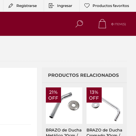
Registrarse
Ingresar
Productos favoritos
0
ITEM(S)
PRODUCTOS RELACIONADOS
21%
13%
OFF
OFF
BRAZO de Ducha
BRAZO de Ducha
Metálico 20cm /
Cromado 30cm /