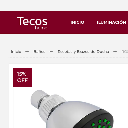
INICIO
ILUMINACIÓN
Inicio
Baños
Rosetas y Brazos de Ducha
ROS
15%
OFF