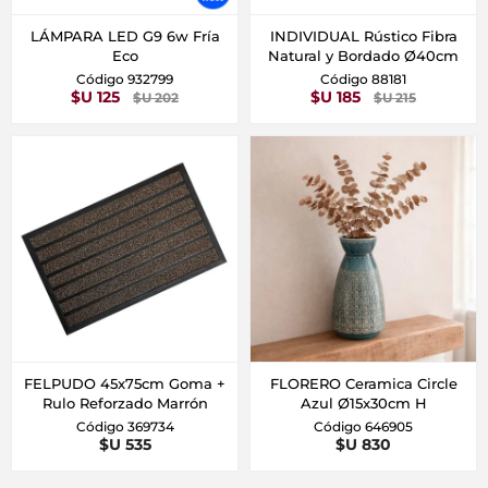
LÁMPARA LED G9 6w Fría
INDIVIDUAL Rústico Fibra
Eco
Natural y Bordado Ø40cm
Código 932799
Código 88181
$U 125
$U 185
$U 202
$U 215
FELPUDO 45x75cm Goma +
FLORERO Ceramica Circle
Rulo Reforzado Marrón
Azul Ø15x30cm H
Código 369734
Código 646905
$U 535
$U 830