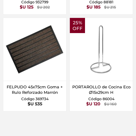
Código 932799
Código 88181
$U 125
$U 185
$U 202
$U 215
25%
OFF
FELPUDO 45x75cm Goma +
PORTAROLLO de Cocina Eco
Rulo Reforzado Marrón
Ø15x29cm H
Código 369734
Código 86004
$U 535
$U 120
$U 160