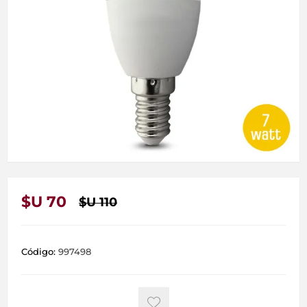
$U 70
$U 110
Código:
997498