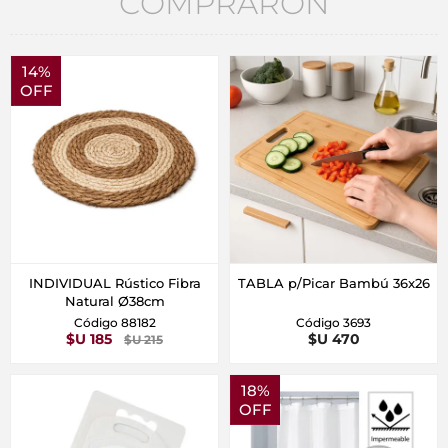
COMPRARON
14%
OFF
INDIVIDUAL Rústico Fibra
TABLA p/Picar Bambú 36x26
Natural Ø38cm
Código 88182
Código 3693
$U 185
$U 470
$U 215
18%
OFF