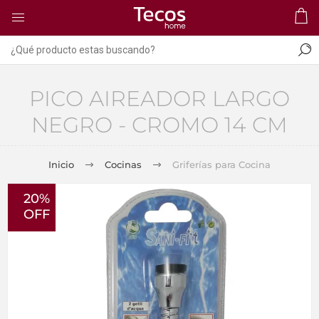
PICO AIREADOR LARGO
NEGRO - CROMO 14 CM
Inicio
Cocinas
Griferías para Cocina
20%
OFF