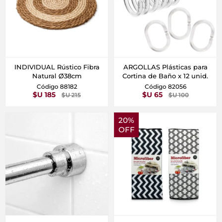
INDIVIDUAL Rústico Fibra
ARGOLLAS Plásticas para
Natural Ø38cm
Cortina de Baño x 12 unid.
Código 88182
Código 82056
$U 185
$U 65
$U 215
$U 100
20%
OFF