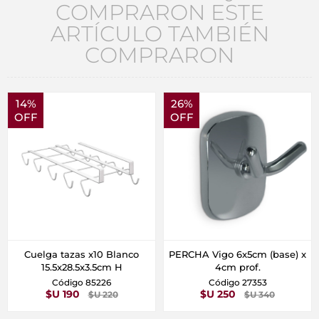
COMPRARON ESTE
ARTÍCULO TAMBIÉN
COMPRARON
14%
26%
OFF
OFF
Cuelga tazas x10 Blanco
PERCHA Vigo 6x5cm (base) x
15.5x28.5x3.5cm H
4cm prof.
Código 85226
Código 27353
$U 190
$U 250
$U 220
$U 340