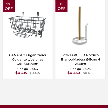
9%
9%
OFF
OFF
CANASTO Organizador
PORTAROLLO Nórdico
Colgante c/perchas
Blanco/Madera Ø11cm/H
38x18.5x29cm
26.5cm
Código 82003
Código 85025
$U 415
$U 450
$U 455
$U 495