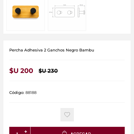
Percha Adhesiva 2 Ganchos Negro Bambu
$U 200
$U 230
Código:
88188