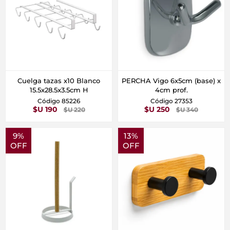
Cuelga tazas x10 Blanco
PERCHA Vigo 6x5cm (base) x
15.5x28.5x3.5cm H
4cm prof.
Código 85226
Código 27353
$U 190
$U 250
$U 220
$U 340
9%
13%
OFF
OFF