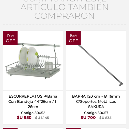
ARTÍCULO TAMBIÉN
COMPRARON
17%
16%
OFF
OFF
ESCURREPLATOS P/Barra
BARRA 120 cm - Ø 16mm
Con Bandeja 44*26cm / h
C/Soportes Metálicos
26cm
SAKURA
Código 50052
Código 50057
$U 950
$U 700
$U 1.145
$U 835