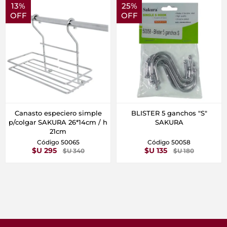
13%
25%
OFF
OFF
Canasto especiero simple
BLISTER 5 ganchos "S"
p/colgar SAKURA 26*14cm / h
SAKURA
21cm
Código 50065
Código 50058
$U 295
$U 135
$U 340
$U 180