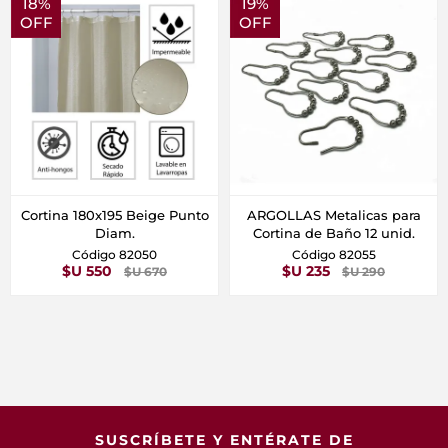
18%
19%
OFF
OFF
Cortina 180x195 Beige Punto
ARGOLLAS Metalicas para
Diam.
Cortina de Baño 12 unid.
Código 82050
Código 82055
$U 550
$U 235
$U 670
$U 290
SUSCRÍBETE Y ENTÉRATE DE