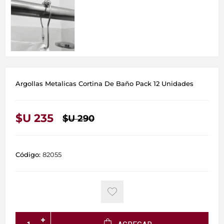
Argollas Metalicas Cortina De Baño Pack 12 Unidades
$U 235
$U 290
Código:
82055