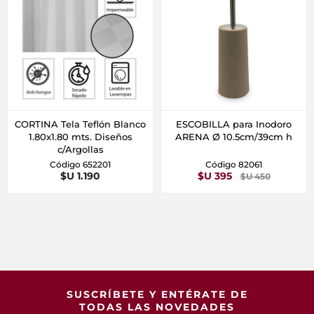
CORTINA Tela Teflón Blanco
ESCOBILLA para Inodoro
1.80x1.80 mts. Diseños
ARENA Ø 10.5cm/39cm h
c/Argollas
Código 652201
Código 82061
$U 1.190
$U 395
$U 450
SUSCRÍBETE Y ENTÉRATE DE
TODAS LAS NOVEDADES