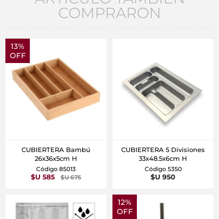
COMPRARON
13%
OFF
CUBIERTERA Bambú
CUBIERTERA 5 Divisiones
26x36x5cm H
33x48.5x6cm H
Código 85013
Código 5350
$U 585
$U 950
$U 675
12%
OFF