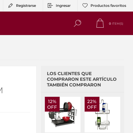
Registrarse
Ingresar
Productos favoritos
0
ITEM(S)
LOS CLIENTES QUE
N
COMPRARON ESTE ARTÍCULO
TAMBIÉN COMPRARON
M
12%
22%
OFF
OFF