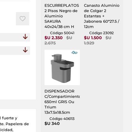
ESCURREPLATOS
Canasto Aluminio
2 Pisos Negro de
de Colgar 2
Aluminio
Estantes +
SAKURA
Jabonera 60*27.5 /
40x24/38 cm H
12cm
Código 50041
Código 23092
$U 2.350
$U
$U 1.500
$U
2.675
1.929
DISPENSADOR
C/Compartimiento
650ml GRIS Ou
Trium
13x7.5x18.5cm
 fuerte y
Código 406113
$U 340
te. Papelera de
icidad,