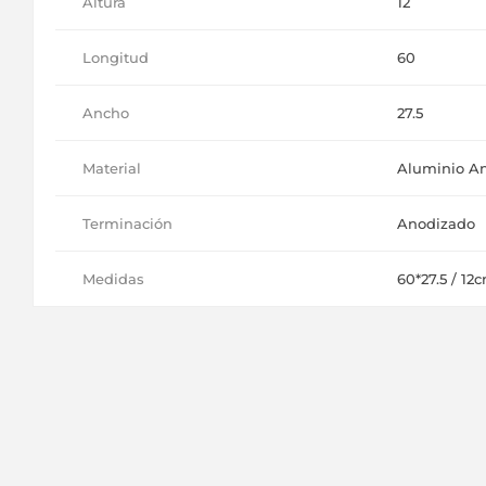
Altura
12
Longitud
60
Ancho
27.5
Material
Aluminio An
Terminación
Anodizado
Medidas
60*27.5 / 12