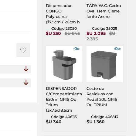
Dispensador
TAPA W.C. Cedro
CONGO
Oval Herr. Cierre
Polyresina
lento Acero
Ø7.5cm / 20cm h
Código 23050
Código 25029
$U 250
$U 545
$U 2.095
$U
2.395
DISPENSADOR
Cesto de
C/Compartimiento
Residuos con
650ml GRIS Ou
Pedal 20L GRIS
Trium
Ou TRIUM
13x7.5x18.5cm
Código 406113
Código 406813
$U 340
$U 1.360