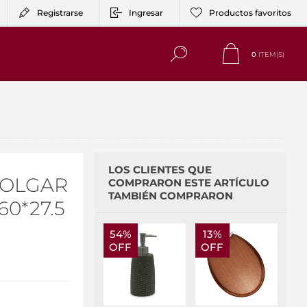
Registrarse
Ingresar
Productos favoritos
0
ITEM(S)
LOS CLIENTES QUE
COLGAR
COMPRARON ESTE ARTÍCULO
TAMBIÉN COMPRARON
0*27.5
54%
13%
OFF
OFF