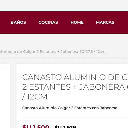
BAÑOS
COCINAS
HOME
MARCAS
luminio de Colgar 2 Estantes + Jabonera 60*27.5 / 12cm
CANASTO ALUMINIO DE 
2 ESTANTES + JABONERA 6
/ 12CM
Canasto Aluminio Colgar 2 Estantes con Jabonera
$U 1.500
$U 1.929