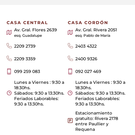
CASA CENTRAL
CASA CORDÓN
Av. Gral. Flores 2639
Av. Gral. Rivera 2051
esq. Guadalupe
esq. Pablo de María
2209 2739
2403 4322
2209 3359
2400 9326
099 259 083
092 027 469
Lunes a Viernes : 9:30 a
Lunes a Viernes : 9:30 a
18:30hs.
18:30hs.
Sábados: 9:30 a 13:30hs.
Sábados: 9:30 a 13:30hs.
Feriados Laborables:
Feriados Laborables:
9:30 a 13:30hs.
9:30 a 13:30hs.
Estacionamiento
gratuito: Rivera 2178
entre Paullier y
Requena