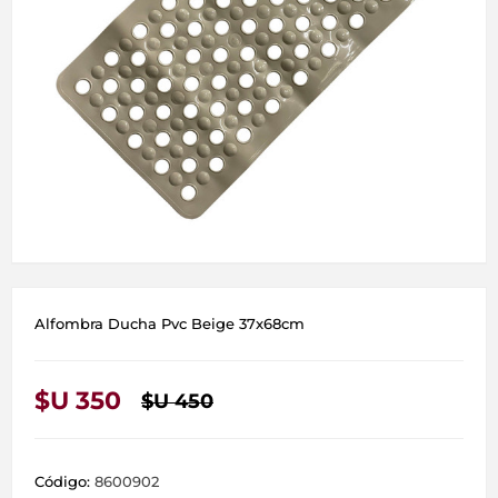
Alfombra Ducha Pvc Beige 37x68cm
$U 350
$U 450
Código:
8600902