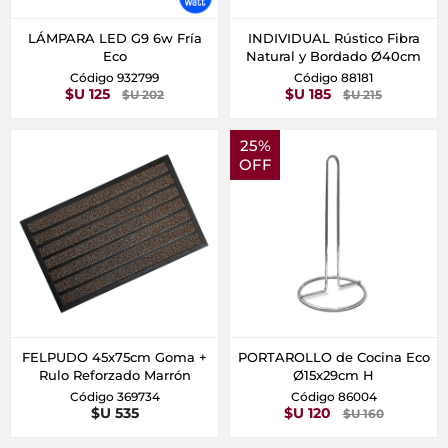
LÁMPARA LED G9 6w Fría
INDIVIDUAL Rústico Fibra
Eco
Natural y Bordado Ø40cm
Código 932799
Código 88181
$U 125
$U 185
$U 202
$U 215
25%
OFF
FELPUDO 45x75cm Goma +
PORTAROLLO de Cocina Eco
Rulo Reforzado Marrón
Ø15x29cm H
Código 369734
Código 86004
$U 535
$U 120
$U 160