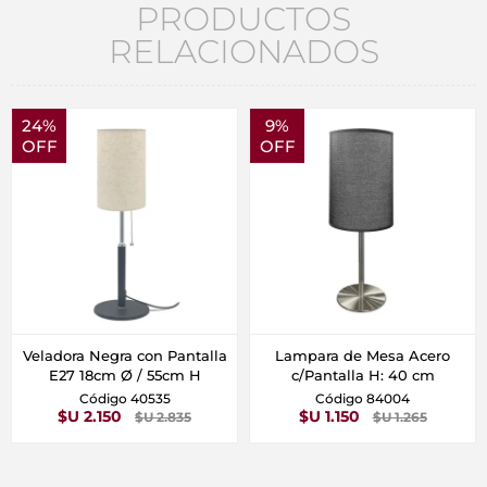
PRODUCTOS
RELACIONADOS
24%
9%
OFF
OFF
Veladora Negra con Pantalla
Lampara de Mesa Acero
E27 18cm Ø / 55cm H
c/Pantalla H: 40 cm
Código 40535
Código 84004
$U 2.150
$U 1.150
$U 2.835
$U 1.265