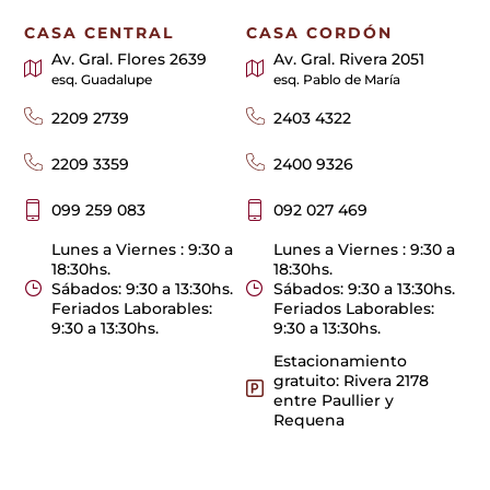
CASA CENTRAL
CASA CORDÓN
Av. Gral. Flores 2639
Av. Gral. Rivera 2051
esq. Guadalupe
esq. Pablo de María
2209 2739
2403 4322
2209 3359
2400 9326
099 259 083
092 027 469
Lunes a Viernes : 9:30 a
Lunes a Viernes : 9:30 a
18:30hs.
18:30hs.
Sábados: 9:30 a 13:30hs.
Sábados: 9:30 a 13:30hs.
Feriados Laborables:
Feriados Laborables:
9:30 a 13:30hs.
9:30 a 13:30hs.
Estacionamiento
gratuito: Rivera 2178
entre Paullier y
Requena