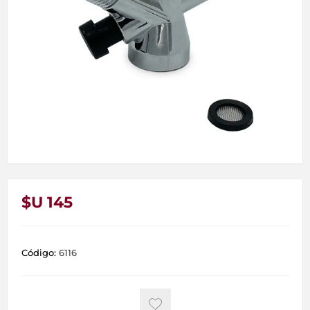
$U 145
Código:
6116