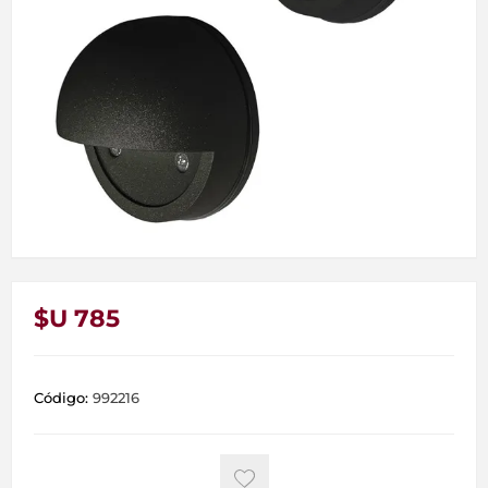
$U 785
Código:
992216