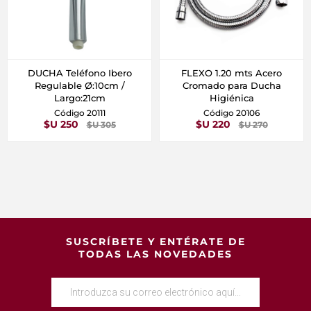
DUCHA Teléfono Ibero
FLEXO 1.20 mts Acero
Regulable Ø:10cm /
Cromado para Ducha
Largo:21cm
Higiénica
Código 20111
Código 20106
$U 250
$U 220
$U 305
$U 270
SUSCRÍBETE Y ENTÉRATE DE
TODAS LAS NOVEDADES