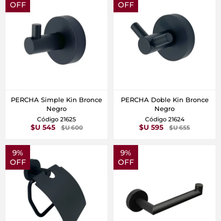
OFF
OFF
PERCHA Simple Kin Bronce
PERCHA Doble Kin Bronce
Negro
Negro
Código 21625
Código 21624
$U 545
$U 595
$U 600
$U 655
9%
9%
OFF
OFF