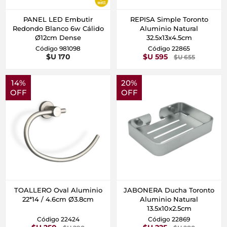
PANEL LED Embutir
REPISA Simple Toronto
Redondo Blanco 6w Cálido
Aluminio Natural
Ø12cm Dense
32.5x13x4.5cm
Código 981098
Código 22865
$U 170
$U 595
$U 655
14%
20%
OFF
OFF
TOALLERO Oval Aluminio
JABONERA Ducha Toronto
22*14 / 4.6cm Ø3.8cm
Aluminio Natural
13.5x10x2.5cm
Código 22424
Código 22869