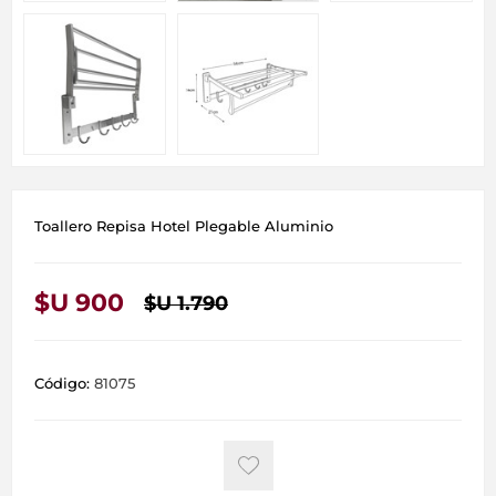
Toallero Repisa Hotel Plegable Aluminio
$U 900
$U 1.790
Código:
81075