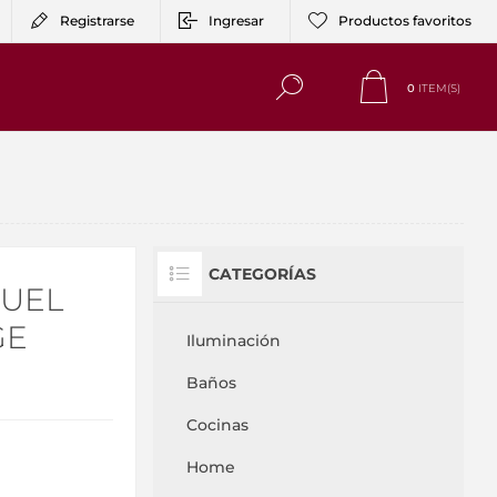
Registrarse
Ingresar
Productos favoritos
0
ITEM(S)
CATEGORÍAS
QUEL
GE
Iluminación
Baños
Cocinas
Home