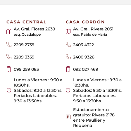
CASA CENTRAL
CASA CORDÓN
Av. Gral. Flores 2639
Av. Gral. Rivera 2051
esq. Guadalupe
esq. Pablo de María
2209 2739
2403 4322
2209 3359
2400 9326
099 259 083
092 027 469
Lunes a Viernes : 9:30 a
Lunes a Viernes : 9:30 a
18:30hs.
18:30hs.
Sábados: 9:30 a 13:30hs.
Sábados: 9:30 a 13:30hs.
Feriados Laborables:
Feriados Laborables:
9:30 a 13:30hs.
9:30 a 13:30hs.
Estacionamiento
gratuito: Rivera 2178
entre Paullier y
Requena