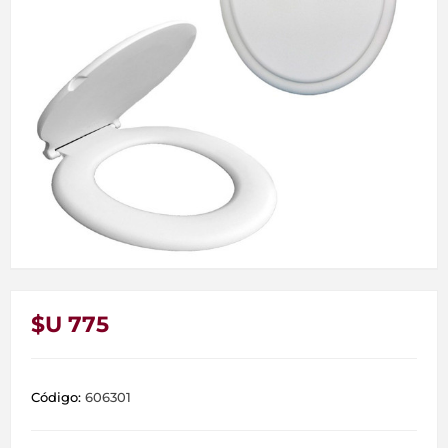
$U 775
Código:
606301