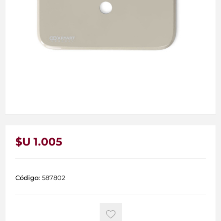
$U 1.005
Código:
587802