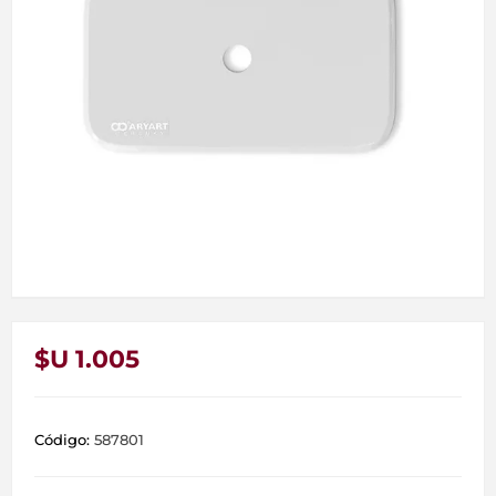
$U 1.005
Código:
587801